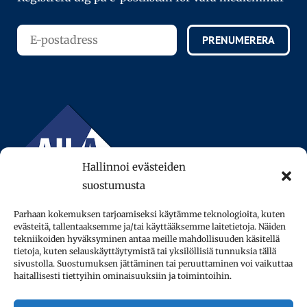
PRENUMERERA
Hallinnoi evästeiden
suostumusta
Parhaan kokemuksen tarjoamiseksi käytämme teknologioita, kuten
evästeitä, tallentaaksemme ja/tai käyttääksemme laitetietoja. Näiden
tekniikoiden hyväksyminen antaa meille mahdollisuuden käsitellä
tietoja, kuten selauskäyttäytymistä tai yksilöllisiä tunnuksia tällä
sivustolla. Suostumuksen jättäminen tai peruuttaminen voi vaikuttaa
© 2013–2026 AFinLA ry.
haitallisesti tiettyihin ominaisuuksiin ja toimintoihin.
Integritetspolicy