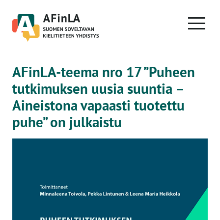
Skip
to
PRIMA
content
MENU
AFinLA-teema nro 17 ”Puheen
tutkimuksen uusia suuntia –
Aineistona vapaasti tuotettu
puhe” on julkaistu