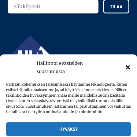
TILAA
Hallinnoi evästeiden
suostumusta
Parhaan kokemuksen tarjoamiseksi käytämme teknologioita, kuten
evästeitä, tallentaaksemme ja/tai käyttääksemme laitetietoja. Näiden
tekniikoiden hyväksyminen antaa meille mahdollisuuden käsitellä
tietoja, kuten selauskäyttäytymistä tai yksilöllisiä tunnuksia tällä
sivustolla. Suostumuksen jättäminen tai peruuttaminen voi vaikuttaa
© 2013–2026 AFinLA ry.
haitallisesti tiettyihin ominaisuuksiin ja toimintoihin.
Tietosuojaseloste
HYVÄKSY
Saavutettavuus­seloste