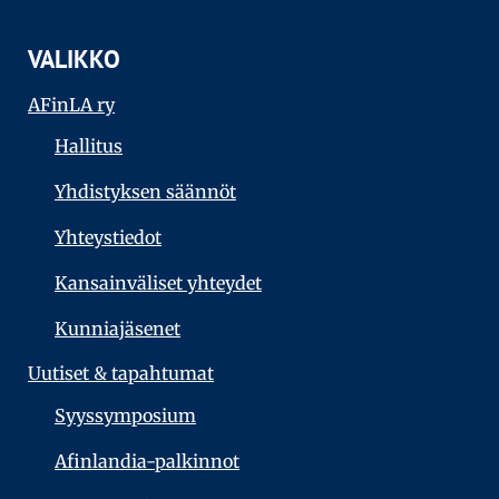
VALIKKO
AFinLA ry
Hallitus
Yhdistyksen säännöt
Yhteystiedot
Kansainväliset yhteydet
Kunniajäsenet
Uutiset & tapahtumat
Syyssymposium
Afinlandia-palkinnot