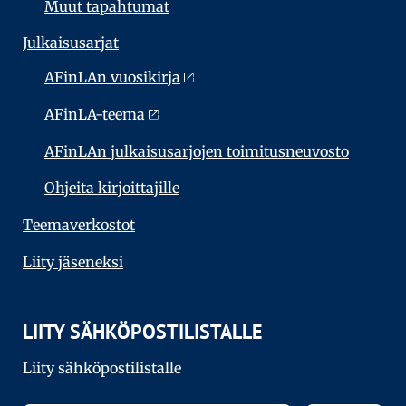
Muut tapahtumat
Julkaisu­sarjat
AFinLAn vuosikirja
AFinLA-teema
AFinLAn julkaisusarjojen toimitusneuvosto
Ohjeita kirjoittajille
Teema­verkostot
Liity jäseneksi
LIITY SÄHKÖPOSTILISTALLE
Liity sähköpostilistalle