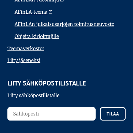
AFinLA-teema
AFinLAn julkaisusarjojen toimitusneuvosto
Ohjeita kirjoittajille
Teema­verkostot
Liity jäseneksi
LIITY SÄHKÖPOSTILISTALLE
Liity sähköpostilistalle
TILAA