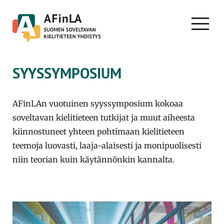
Skip
to
PRIMA
content
MENU
SYYSSYMPOSIUM
AFinLAn vuotuinen syyssymposium kokoaa
soveltavan kielitieteen tutkijat ja muut aiheesta
kiinnostuneet yhteen pohtimaan kielitieteen
teemoja luovasti, laaja-alaisesti ja monipuolisesti
niin teorian kuin käytännönkin kannalta.