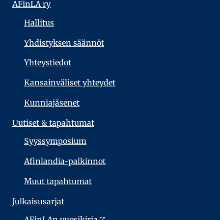
AFinLA ry
Hallitus
Yhdistyksen säännöt
Yhteystiedot
Kansainväliset yhteydet
Kunniajäsenet
Uutiset & tapahtumat
Syyssymposium
Afinlandia-palkinnot
Muut tapahtumat
Julkaisu­sarjat
AFinLAn vuosikirja