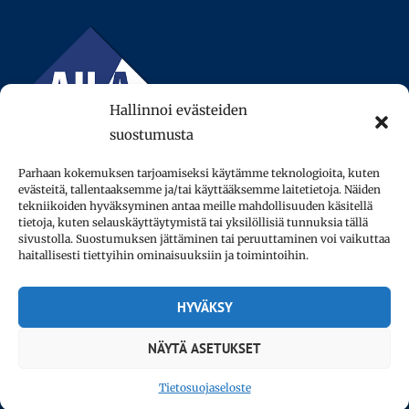
Hallinnoi evästeiden
suostumusta
Parhaan kokemuksen tarjoamiseksi käytämme teknologioita, kuten
evästeitä, tallentaaksemme ja/tai käyttääksemme laitetietoja. Näiden
tekniikoiden hyväksyminen antaa meille mahdollisuuden käsitellä
tietoja, kuten selauskäyttäytymistä tai yksilöllisiä tunnuksia tällä
sivustolla. Suostumuksen jättäminen tai peruuttaminen voi vaikuttaa
© 2013–2026 AFinLA ry.
haitallisesti tiettyihin ominaisuuksiin ja toimintoihin.
Tietosuojaseloste
HYVÄKSY
Saavutettavuus­seloste
NÄYTÄ ASETUKSET
Tietosuojaseloste