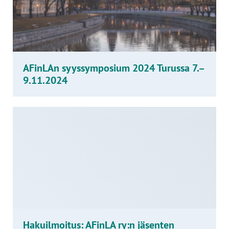
AFinLAn syyssymposium 2024 Turussa 7.–
9.11.2024
Hakuilmoitus: AFinLA ry:n jäsenten