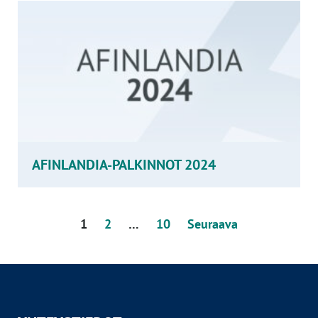
AFINLANDIA-PALKINNOT 2024
Artikkelien
1
2
…
10
Seuraava
sivutus