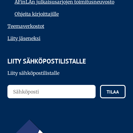
AFinLAn julkaisusarjojen toimitusneuvosto
Ohjeita kirjoittajille
Teema­verkostot
Liity jäseneksi
LIITY SÄHKÖPOSTILISTALLE
Liity sähköpostilistalle
TILAA