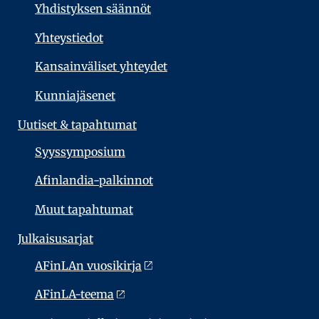
Yhdistyksen säännöt
Yhteystiedot
Kansainväliset yhteydet
Kunniajäsenet
Uutiset & tapahtumat
Syyssymposium
Afinlandia-palkinnot
Muut tapahtumat
Julkaisu­sarjat
AFinLAn vuosikirja
AFinLA-teema