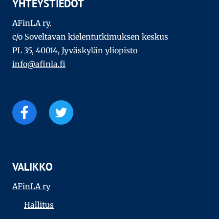
YHTEYSTIEDOT
AFinLA ry.
c/o Soveltavan kielentutkimuksen keskus
PL 35, 40014, Jyväskylän yliopisto
info@afinla.fi
VALIKKO
AFinLA ry
Hallitus