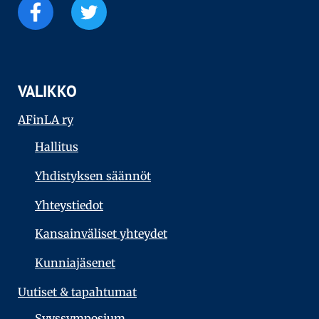
VALIKKO
AFinLA ry
Hallitus
Yhdistyksen säännöt
Yhteystiedot
Kansainväliset yhteydet
Kunniajäsenet
Uutiset & tapahtumat
Syyssymposium