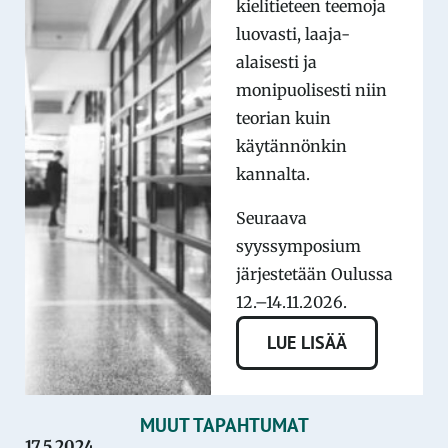
kielitieteen teemoja
luovasti, laaja-
alaisesti ja
monipuolisesti niin
teorian kuin
käytännönkin
kannalta.
Seuraava
syyssymposium
järjestetään Oulussa
12.–14.11.2026.
LUE LISÄÄ
MUUT TAPAHTUMAT
17.5.2024