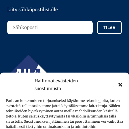
Liity sähköpostilistalle
TILAA
Hallinnoi evästeiden
suostumusta
Parhaan kokemuksen tarjoamiseksi käytämme teknologioita, kuten
evästeitä, tallentaaksemme ja/tai käyttääksemme laitetietoja. Näiden
tekniikoiden hyväksyminen antaa meille mahdollisuuden käsitellä
tietoja, kuten selauskäyttäytymistä tai yksilöllisiä tunnuksia tällä
sivustolla. Suostumuksen jättäminen tai peruuttaminen voi vaikuttaa
© 2013–2026 AFinLA ry.
haitallisesti tiettyihin ominaisuuksiin ja toimintoihin.