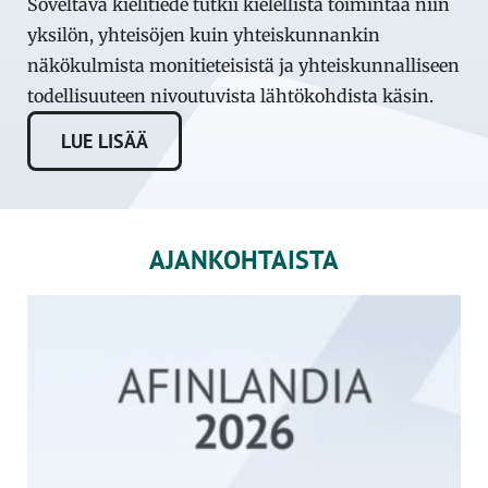
Soveltava kielitiede tutkii kielellistä toimintaa niin
yksilön, yhteisöjen kuin yhteiskunnankin
näkökulmista monitieteisistä ja yhteiskunnalliseen
todellisuuteen nivoutuvista lähtökohdista käsin.
LUE LISÄÄ
AJANKOHTAISTA