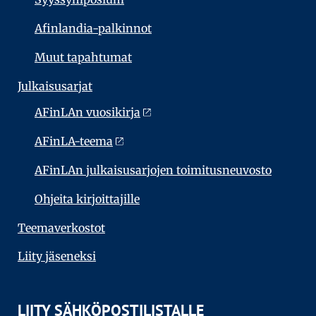
Afinlandia-palkinnot
Muut tapahtumat
Julkaisu­sarjat
AFinLAn vuosikirja
AFinLA-teema
AFinLAn julkaisusarjojen toimitusneuvosto
Ohjeita kirjoittajille
Teema­verkostot
Liity jäseneksi
LIITY SÄHKÖPOSTILISTALLE