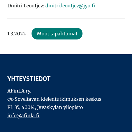
Dmitri Leontjev:
dmitri.leontjev@jyu.fi
1.3.2022
Muut tapahtumat
YHTEYSTIEDOT
AFinLA ry.
c/o Soveltavan kielentutkimuksen keskus
PL 35, 40014, Jyväskylän yliopisto
info@afinla.fi