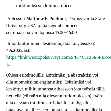
tutkimuksesta kiinnostuneet.
Professori
Matthew E. Poehner
, Pennsylvania State
University, USA, pitää keynote puheen
seminaaripäivän lopussa 15:00–16:00.
Ilmoittautuminen: (esitelmöijäksi tai yleisöksi)
4.4.2022 asti
:
https://link.webropolsurveys.com/S/FF4C3F2686F1B55
Ohjeet esitelmöijille: Esitelmäsi ja abstraktisi voi
olla suomeksi tai englanniksi. Esitelmäsi voi
keskittyä mihin tahansa aiheeseen jota työstät tällä
hetkellä (eli
työn alla olevaan
tutkimukseen): työn
alla olevaan tutkimusartikkeliin, analyysiin,
haastavaan aiheeseen jonka kanssa kamppailet ja