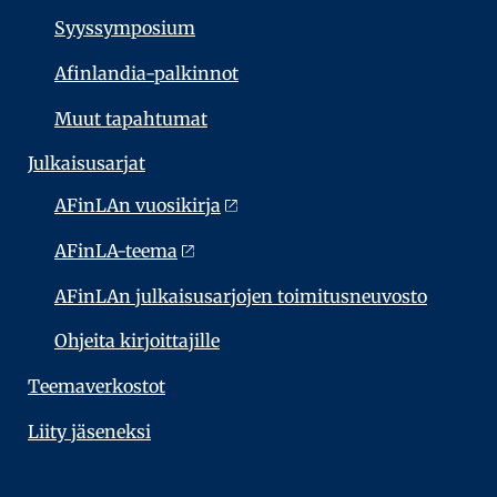
Syyssymposium
Afinlandia-palkinnot
Muut tapahtumat
Julkaisu­sarjat
AFinLAn vuosikirja
AFinLA-teema
AFinLAn julkaisusarjojen toimitusneuvosto
Ohjeita kirjoittajille
Teema­verkostot
Liity jäseneksi