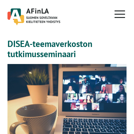
Skip
to
PRIMA
content
MENU
DISEA-teemaverkoston
tutkimusseminaari