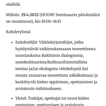
sisältöä.
Milloin:
29.4.2022
(HUOM! Seminaarin päivämäärä
on muuttunut), klo 10:00–16:15
Kohderyhmä:
Esitelmöijät: Väitöskirjatutkijat, jotka
hyödyntävät tutkimuksessaan teoreettisena
suuntauksina Bakhtinin dialogismia,
sosiokulttuurista/kulttuurihistoriallista
teoriaa ja/tai ekologista viitekehystä (tai
muuta vastaavaa teoreettista näkökulmaa) ja
keskittyvät kielen oppimisen, opettamisen ja
arvioinnin tutkimukseen.
Yleisö: Tutkijat, opettajat tai muut kielen
oppimisen, opettamisen ja arvioinnin