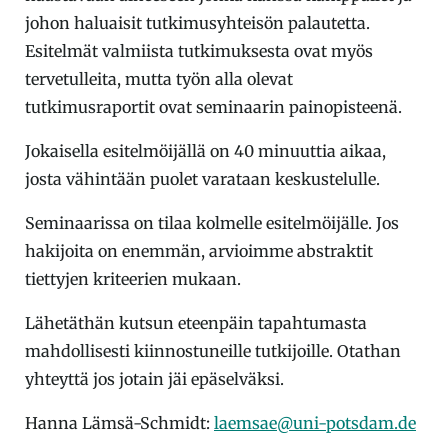
johon haluaisit tutkimusyhteisön palautetta.
Esitelmät valmiista tutkimuksesta ovat myös
tervetulleita, mutta työn alla olevat
tutkimusraportit ovat seminaarin painopisteenä.
Jokaisella esitelmöijällä on 40 minuuttia aikaa,
josta vähintään puolet varataan keskustelulle.
Seminaarissa on tilaa kolmelle esitelmöijälle. Jos
hakijoita on enemmän, arvioimme abstraktit
tiettyjen kriteerien mukaan.
Lähetäthän kutsun eteenpäin tapahtumasta
mahdollisesti kiinnostuneille tutkijoille. Otathan
yhteyttä jos jotain jäi epäselväksi.
Hanna Lämsä-Schmidt:
laemsae@uni-potsdam.de