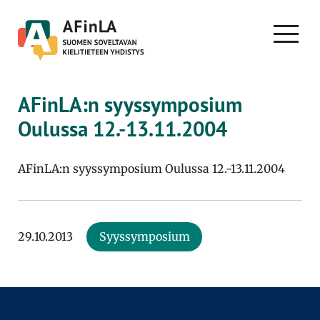
Skip
to
PRIMA
content
MENU
AFinLA:n syyssymposium
Oulussa 12.-13.11.2004
AFinLA:n syyssymposium Oulussa 12.-13.11.2004
29.10.2013
Syyssymposium