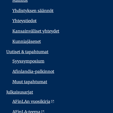
Hallitus
Yhdistyksen säännöt
Yhteystiedot
Kansainväliset yhteydet
Kunniajäsenet
Uutiset & tapahtumat
Syyssymposium
Afinlandia-palkinnot
Muut tapahtumat
Julkaisu­sarjat
AFinLAn vuosikirja
AFinLA-teema