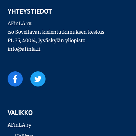
YHTEYSTIEDOT
AFinLA ry.
c/o Soveltavan kielentutkimuksen keskus
PL 35, 40014, Jyväskylän yliopisto
info@afinla.fi
VALIKKO
AFinLA ry