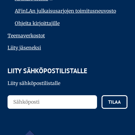
AFinLAn julkaisusarjojen toimitusneuvosto
Ohjeita kirjoittajille
Teema­verkostot
Liity jäseneksi
LIITY SÄHKÖPOSTILISTALLE
Liity sähköpostilistalle
TILAA