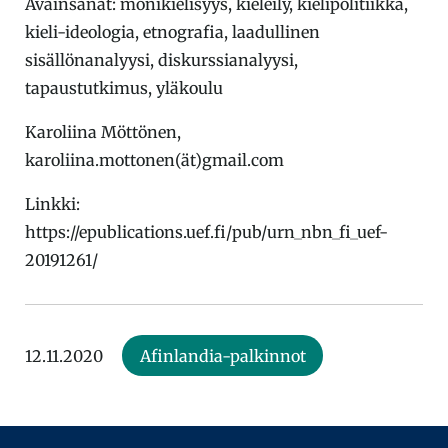
Avainsanat: monikielisyys, kieleily, kielipolitiikka,
kieli-ideologia, etnografia, laadullinen
sisällönanalyysi, diskurssianalyysi,
tapaustutkimus, yläkoulu
Karoliina Möttönen,
karoliina.mottonen(ät)gmail.com
Linkki:
https://epublications.uef.fi/pub/urn_nbn_fi_uef-
20191261/
12.11.2020
Afinlandia-palkinnot