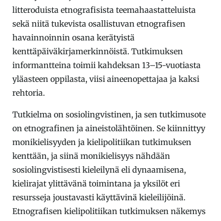
litteroduista etnografisista teemahaastatteluista
sekä niitä tukevista osallistuvan etnografisen
havainnoinnin osana kerätyistä
kenttäpäiväkirjamerkinnöistä. Tutkimuksen
informantteina toimii kahdeksan 13–15-vuotiasta
yläasteen oppilasta, viisi aineenopettajaa ja kaksi
rehtoria.
Tutkielma on sosiolingvistinen, ja sen tutkimusote
on etnografinen ja aineistolähtöinen. Se kiinnittyy
monikielisyyden ja kielipolitiikan tutkimuksen
kenttään, ja siinä monikielisyys nähdään
sosiolingvistisesti kieleilynä eli dynaamisena,
kielirajat ylittävänä toimintana ja yksilöt eri
resursseja joustavasti käyttävinä kieleilijöinä.
Etnografisen kielipolitiikan tutkimuksen näkemys