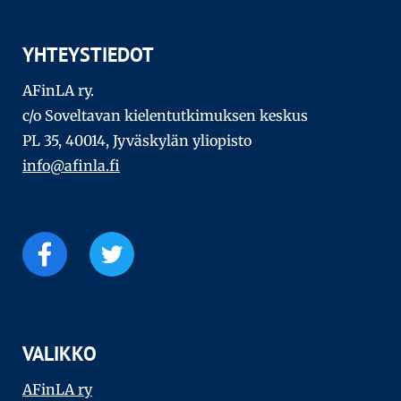
YHTEYSTIEDOT
AFinLA ry.
c/o Soveltavan kielentutkimuksen keskus
PL 35, 40014, Jyväskylän yliopisto
info@afinla.fi
VALIKKO
AFinLA ry