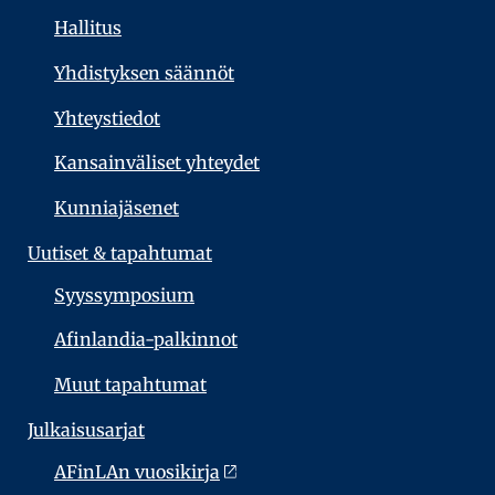
Hallitus
Yhdistyksen säännöt
Yhteystiedot
Kansainväliset yhteydet
Kunniajäsenet
Uutiset & tapahtumat
Syyssymposium
Afinlandia-palkinnot
Muut tapahtumat
Julkaisu­sarjat
AFinLAn vuosikirja