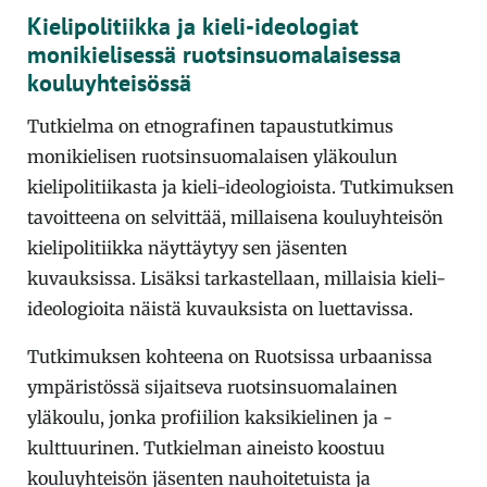
Kielipolitiikka ja kieli-ideologiat
monikielisessä ruotsinsuomalaisessa
kouluyhteisössä
Tutkielma on etnografinen tapaustutkimus
monikielisen ruotsinsuomalaisen yläkoulun
kielipolitiikasta ja kieli-ideologioista. Tutkimuksen
tavoitteena on selvittää, millaisena kouluyhteisön
kielipolitiikka näyttäytyy sen jäsenten
kuvauksissa. Lisäksi tarkastellaan, millaisia kieli-
ideologioita näistä kuvauksista on luettavissa.
Tutkimuksen kohteena on Ruotsissa urbaanissa
ympäristössä sijaitseva ruotsinsuomalainen
yläkoulu, jonka profiilion kaksikielinen ja -
kulttuurinen. Tutkielman aineisto koostuu
kouluyhteisön jäsenten nauhoitetuista ja