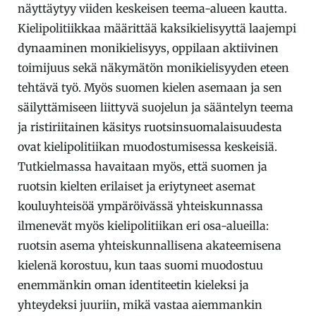
näyttäytyy viiden keskeisen teema-alueen kautta.
Kielipolitiikkaa määrittää kaksikielisyyttä laajempi
dynaaminen monikielisyys, oppilaan aktiivinen
toimijuus sekä näkymätön monikielisyyden eteen
tehtävä työ. Myös suomen kielen asemaan ja sen
säilyttämiseen liittyvä suojelun ja sääntelyn teema
ja ristiriitainen käsitys ruotsinsuomalaisuudesta
ovat kielipolitiikan muodostumisessa keskeisiä.
Tutkielmassa havaitaan myös, että suomen ja
ruotsin kielten erilaiset ja eriytyneet asemat
kouluyhteisöä ympäröivässä yhteiskunnassa
ilmenevät myös kielipolitiikan eri osa-alueilla:
ruotsin asema yhteiskunnallisena akateemisena
kielenä korostuu, kun taas suomi muodostuu
enemmänkin oman identiteetin kieleksi ja
yhteydeksi juuriin, mikä vastaa aiemmankin