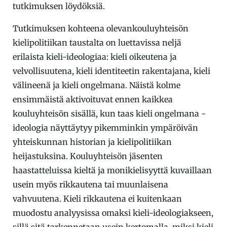
tutkimuksen löydöksiä.
Tutkimuksen kohteena olevankouluyhteisön
kielipolitiikan taustalta on luettavissa neljä
erilaista kieli-ideologiaa: kieli oikeutena ja
velvollisuutena, kieli identiteetin rakentajana, kieli
välineenä ja kieli ongelmana. Näistä kolme
ensimmäistä aktivoituvat ennen kaikkea
kouluyhteisön sisällä, kun taas kieli ongelmana -
ideologia näyttäytyy pikemminkin ympäröivän
yhteiskunnan historian ja kielipolitiikan
heijastuksina. Kouluyhteisön jäsenten
haastatteluissa kieltä ja monikielisyyttä kuvaillaan
usein myös rikkautena tai muunlaisena
vahvuutena. Kieli rikkautena ei kuitenkaan
muodostu analyysissa omaksi kieli-ideologiakseen,