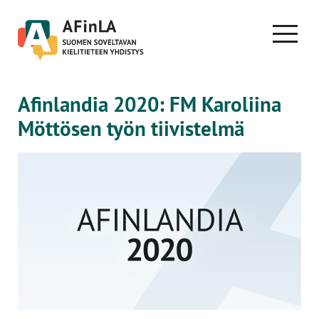
Skip
to
PRIMA
content
MENU
Afinlandia 2020: FM Karoliina
Möttösen työn tiivistelmä