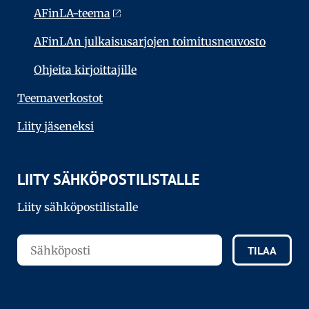
AFinLA-teema
AFinLAn julkaisusarjojen toimitusneuvosto
Ohjeita kirjoittajille
Teema­verkostot
Liity jäseneksi
LIITY SÄHKÖPOSTILISTALLE
Liity sähköpostilistalle
TILAA