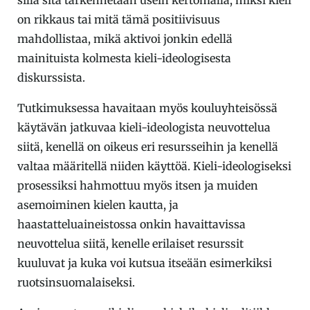
sillä sitä tarkennetaan usein kertomalla, miksi kieli
on rikkaus tai mitä tämä positiivisuus
mahdollistaa, mikä aktivoi jonkin edellä
mainituista kolmesta kieli-ideologisesta
diskurssista.
Tutkimuksessa havaitaan myös kouluyhteisössä
käytävän jatkuvaa kieli-ideologista neuvottelua
siitä, kenellä on oikeus eri resursseihin ja kenellä
valtaa määritellä niiden käyttöä. Kieli-ideologiseksi
prosessiksi hahmottuu myös itsen ja muiden
asemoiminen kielen kautta, ja
haastatteluaineistossa onkin havaittavissa
neuvottelua siitä, kenelle erilaiset resurssit
kuuluvat ja kuka voi kutsua itseään esimerkiksi
ruotsinsuomalaiseksi.