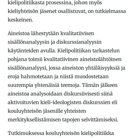
kielipolitiikasta prosessina, johon myös
kieliyhteisön jäsenet osallistuvat, on tutkielmassa
keskeinen.
Aineistoa lähestytään kvalitatiivisen
sisällönanalyysin ja diskurssianalyysin
käytänteiden avulla. Kielipolitiikan tarkastelun
pohjana toimii kvalitatiivinen aineistolähtöinen
sisällönanalyysi, jossa aineiston yhtäläisyyksiä ja
eroja hahmotetaan ja niistä muodostetaan
suurempia yhtenäisiä teemoja. Tämän jälkeen
aineistoa analysoidaan diskursiivisesti siinä
aktivoituvien kieli-ideologisten diskurssien eli
kouluyhteisön jäsenille yhteisten
merkityksellistämisen tapojen selvittämiseksi.
Tutkimuksessa kouluyhteisön kielipolitiikka