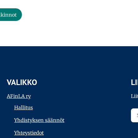
lkinnot
VALIKKO
L
AFinLA ry
Lii
Hallitus
Yhdistyksen säännöt
Yhteystiedot