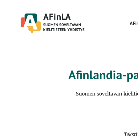
Skip
to
content
AFi
Afinlandia-p
Suomen soveltavan kielit
Teksti