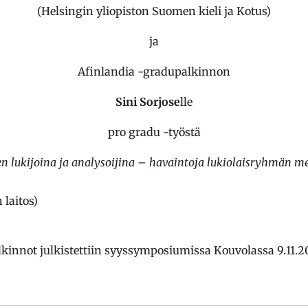
(Helsingin yliopiston Suomen kieli ja Kotus)
ja
Afinlandia -gradupalkinnon
Sini Sorjose
lle
pro gradu -työstä
en lukijoina ja analysoijina – havaintoja lukiolaisryhmän me
 laitos)
kinnot julkistettiin syyssymposiumissa Kouvolassa 9.11.2