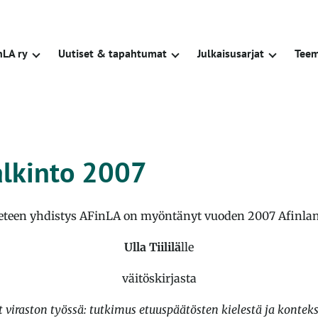
nLA ry
Uutiset & tapahtumat
Julkaisu­sarjat
Teem
alkinto 2007
ieteen yhdistys AFinLA on myöntänyt vuoden 2007 Afinlan
Ulla Tiililä
lle
väitöskirjasta
t viraston työssä: tutkimus etuuspäätösten kielestä ja konteks