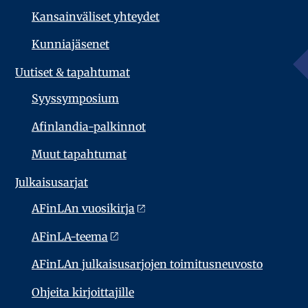
Kansainväliset yhteydet
Kunniajäsenet
Uutiset & tapahtumat
Syyssymposium
Afinlandia-palkinnot
Muut tapahtumat
Julkaisu­sarjat
AFinLAn vuosikirja
AFinLA-teema
AFinLAn julkaisusarjojen toimitusneuvosto
Ohjeita kirjoittajille