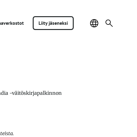
Sivuston
Haku:
a­verkostot
Liity jäseneksi
kieli
dia -väitöskirjapalkinnon
teista.