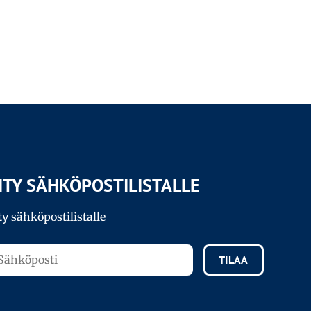
IITY SÄHKÖPOSTILISTALLE
ty sähköpostilistalle
TILAA