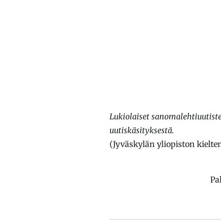
Lukiolaiset sanomalehtiuutist
uutiskäsityksestä.
(Jyväskylän yliopiston kielten
Pal