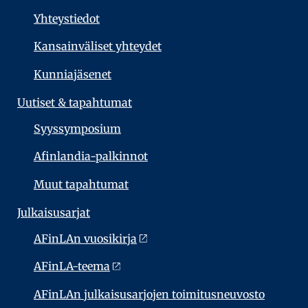
Yhteystiedot
Kansainväliset yhteydet
Kunniajäsenet
Uutiset & tapahtumat
Syyssymposium
Afinlandia-palkinnot
Muut tapahtumat
Julkaisu­sarjat
AFinLAn vuosikirja
AFinLA-teema
AFinLAn julkaisusarjojen toimitusneuvosto