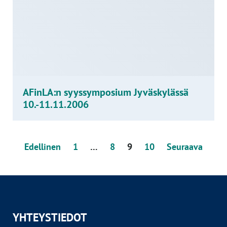
AFinLA:n syyssymposium Jyväskylässä
10.-11.11.2006
Artikkelien
Edellinen
1
…
8
9
10
Seuraava
sivutus
YHTEYSTIEDOT