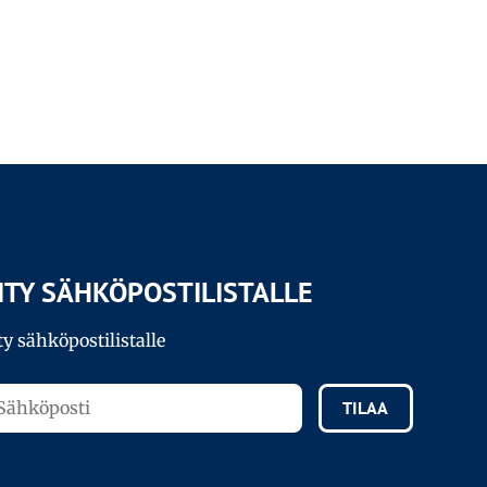
IITY SÄHKÖPOSTILISTALLE
ty sähköpostilistalle
TILAA