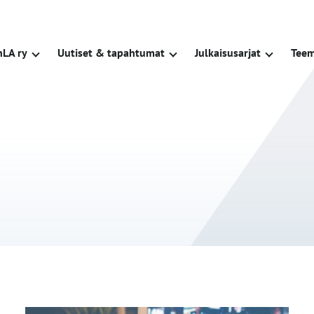
nLA ry
Uutiset & tapahtumat
Julkaisu­sarjat
Teem