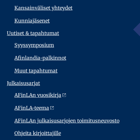
Kansainväliset yhteydet
Kunniajäsenet
Uutiset & tapahtumat
Syyssymposium
Afinlandia-palkinnot
Muut tapahtumat
Julkaisu­sarjat
AFinLAn vuosikirja
AFinLA-teema
AFinLAn julkaisusarjojen toimitusneuvosto
Ohjeita kirjoittajille