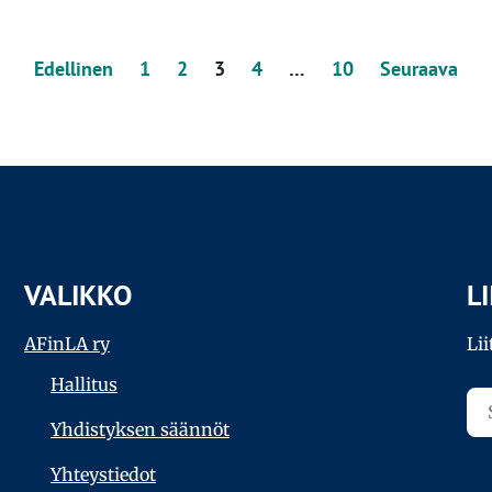
Edellinen
1
2
3
4
…
10
Seuraava
VALIKKO
L
AFinLA ry
Lii
Hallitus
Yhdistyksen säännöt
Yhteystiedot