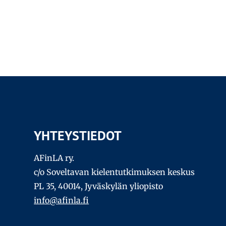
Artikkelien
sivutus
YHTEYSTIEDOT
AFinLA ry.
c/o Soveltavan kielentutkimuksen keskus
PL 35, 40014, Jyväskylän yliopisto
info@afinla.fi