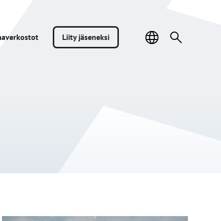
Sivuston
Haku:
a­verkostot
Liity jäseneksi
kieli